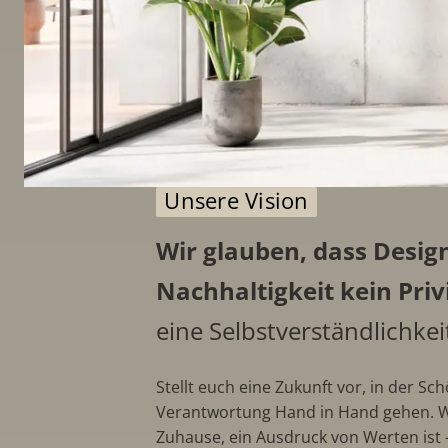
Unsere Vision
Wir glauben, dass Desig
Nachhaltigkeit kein Priv
eine Selbstverständlichkei
Stellt euch eine Zukunft vor, in der Sc
Verantwortung Hand in Hand gehen. W
Zuhause, ein Ausdruck von Werten ist - 