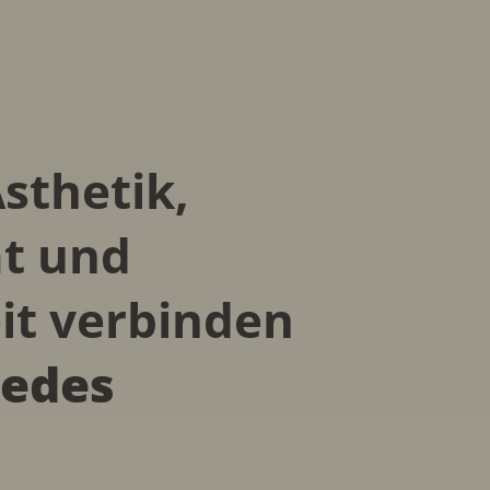
sthetik,
ät und
it verbinden
jedes